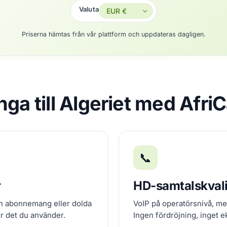
Valuta
Priserna hämtas från vår plattform och uppdateras dagligen.
inga till Algeriet med Afri
📞
r
HD-samtalskvali
an abonnemang eller dolda
VoIP på operatörsnivå, me
ör det du använder.
Ingen fördröjning, inget e