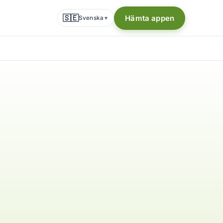
🇸🇪
Hämta appen
Svenska
▾