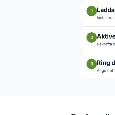
Ladda
1
Installera
Aktive
2
Bekräfta d
Ring d
3
Ange det f