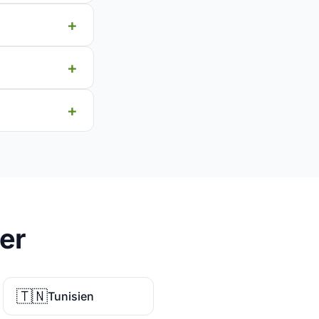
er
🇹🇳
Tunisien