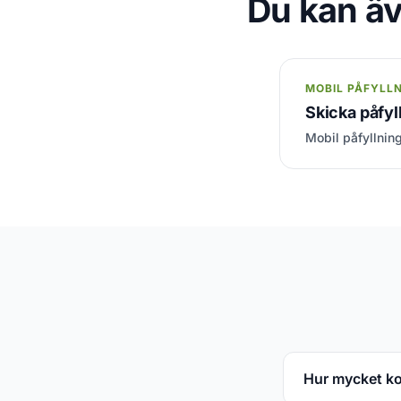
Du kan äv
MOBIL PÅFYLL
Skicka påfyll
Mobil påfyllning
Hur mycket kost