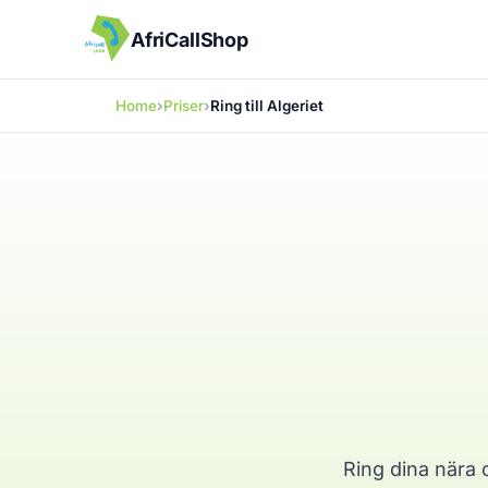
AfriCallShop
Home
Priser
Ring till Algeriet
Ring dina nära o