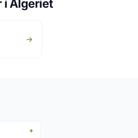
i Algeriet
→