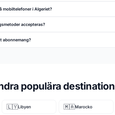
å mobiltelefoner i Algeriet?
ngsmetoder accepteras?
ett abonnemang?
ndra populära destination
🇱🇾
🇲🇦
Libyen
Marocko