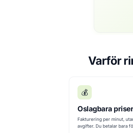
Varför r
💰
Oslagbara prise
Fakturering per minut, ut
avgifter. Du betalar bara f