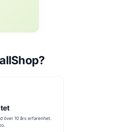
CallShop?
tet
d över 10 års erfarenhet.
ko.