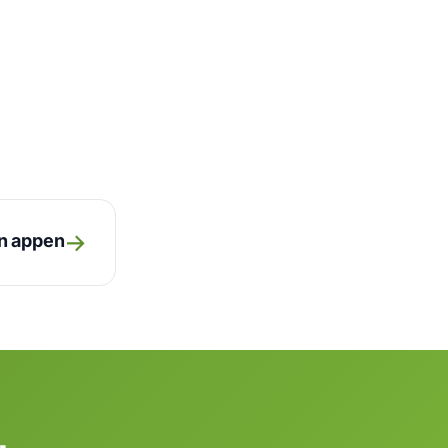
→
ån appen