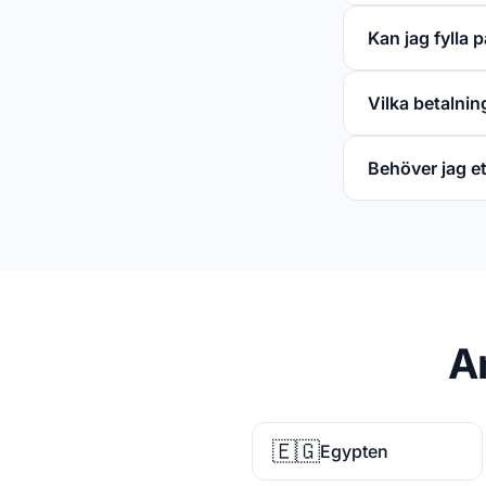
Kan jag fylla p
Vilka betalni
Behöver jag 
A
🇪🇬
Egypten