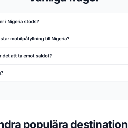
er i Nigeria stöds?
tar mobilpåfyllning till Nigeria?
ar det att ta emot saldot?
g?
ndra populära destination