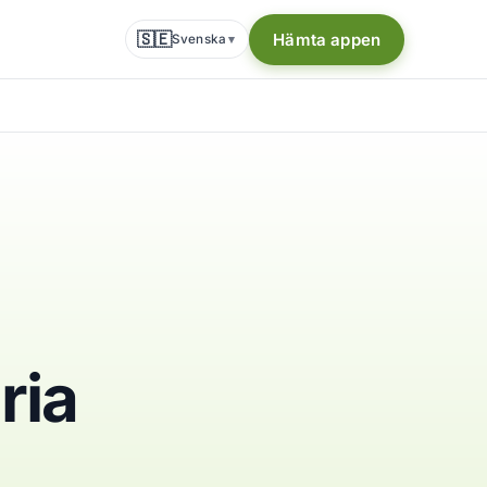
🇸🇪
Hämta appen
Svenska
▾
ria