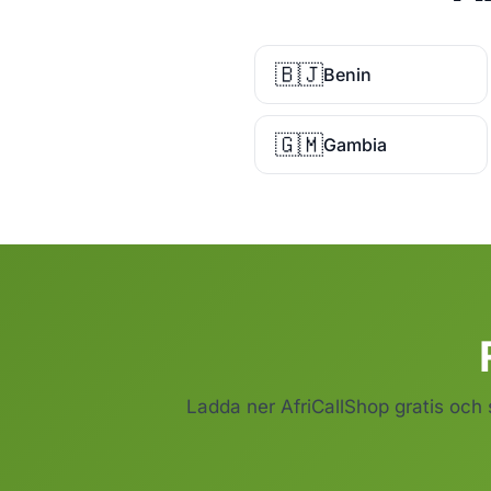
🇧🇯
Benin
🇬🇲
Gambia
Ladda ner AfriCallShop gratis och