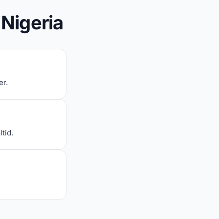
 Nigeria
er.
tid.