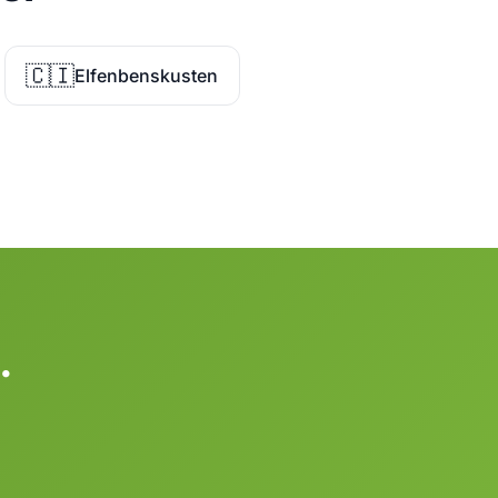
🇨🇮
Elfenbenskusten
.