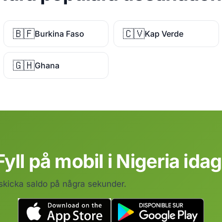
🇧🇫
🇨🇻
Burkina Faso
Kap Verde
🇬🇭
Ghana
Fyll på mobil i Nigeria idag
 skicka saldo på några sekunder.