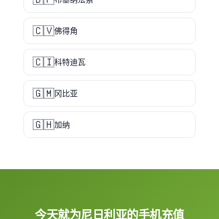
🇨🇻
佛得角
🇨🇮
科特迪瓦
🇬🇲
冈比亚
🇬🇭
加纳
今天就为尼日利亚的手机充值