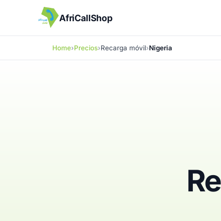
AfriCallShop
Home
Precios
Recarga móvil
Nigeria
Re