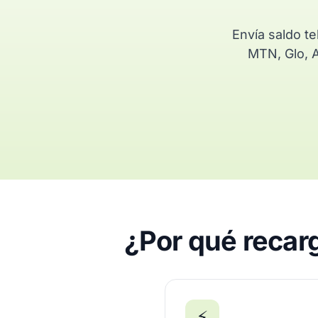
Envía saldo t
MTN, Glo, A
¿Por qué recarg
⚡