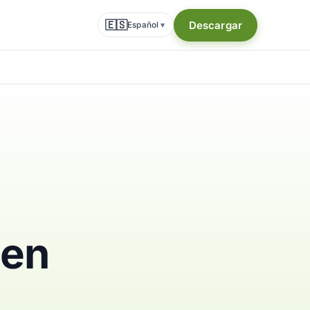
🇪🇸
Descargar
Español
▾
 en