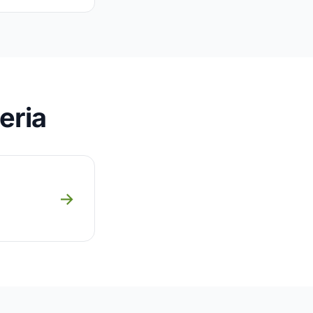
eria
→