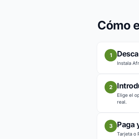
Cómo en
Descar
1
Instala Af
Intro
2
Elige el o
real.
Paga 
3
Tarjeta o 