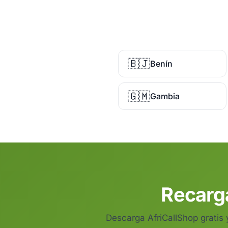
🇧🇯
Benín
🇬🇲
Gambia
Recarga
Descarga AfriCallShop gratis