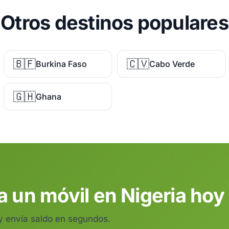
Otros destinos populares
🇧🇫
🇨🇻
Burkina Faso
Cabo Verde
🇬🇭
Ghana
 un móvil en Nigeria ho
 y envía saldo en segundos.