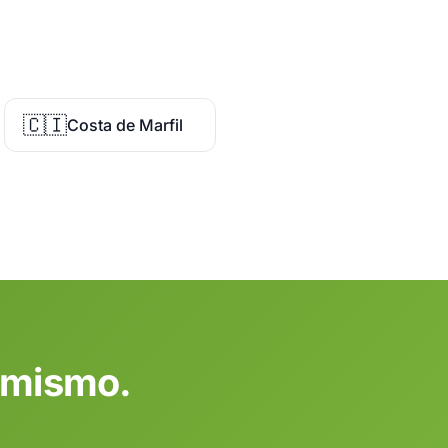
🇨🇮
Costa de Marfil
y mismo.