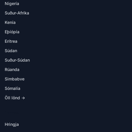
Nígería
Suður-Afríka
Kenía
Eþíópía
Erítrea
Súdan
Suður-Súdan
Rúanda
Simbabve
Sómalía
Öll lönd →
Í APPINU
Hringja