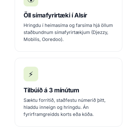
Öll símafyrirtæki í Alsír
Hringdu í heimasíma og farsíma hjá öllum
staðbundnum símafyrirtækjum (Djezzy,
Mobilis, Ooredoo).
⚡
Tilbúið á 3 mínútum
Sæktu forritið, staðfestu númerið þitt,
hladdu inneign og hringdu. Án
fyrirframgreidds korts eða kóða.