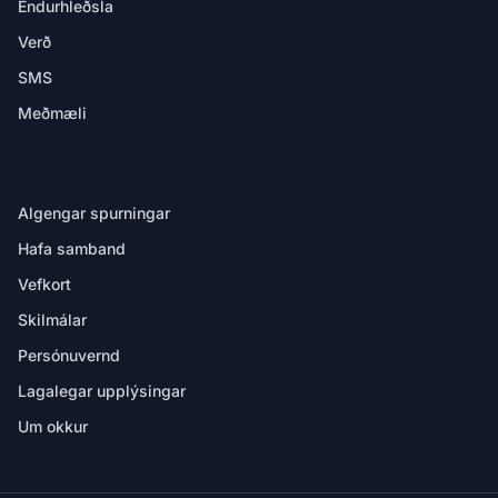
Endurhleðsla
Verð
SMS
Meðmæli
HJÁLP
Algengar spurningar
Hafa samband
Vefkort
Skilmálar
Persónuvernd
Lagalegar upplýsingar
Um okkur