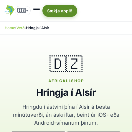
🇮🇸
Sækja appið
▾
Home
Verð
Hringja í Alsír
🇩🇿
AFRICALLSHOP
Hringja í Alsír
Hringdu í ástvini þína í Alsír á besta
mínútuverði, án áskriftar, beint úr iOS- eða
Android-símanum þínum.