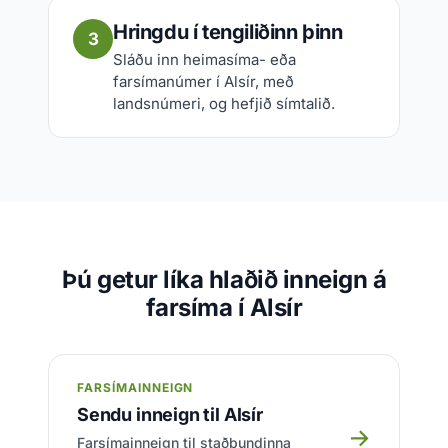
Hringdu í tengiliðinn þinn
3
Sláðu inn heimasíma- eða
farsímanúmer í Alsír, með
landsnúmeri, og hefjið símtalið.
Þú getur líka hlaðið inneign á
farsíma í Alsír
FARSÍMAINNEIGN
Sendu inneign til Alsír
→
Farsímainneign til staðbundinna