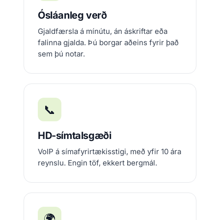
Ósláanleg verð
Gjaldfærsla á mínútu, án áskriftar eða
falinna gjalda. Þú borgar aðeins fyrir það
sem þú notar.
📞
HD-símtalsgæði
VoIP á símafyrirtækisstigi, með yfir 10 ára
reynslu. Engin töf, ekkert bergmál.
🌍