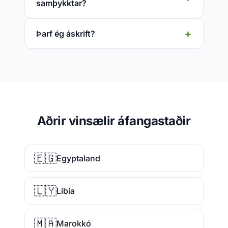
samþykktar?
Þarf ég áskrift?
Aðrir vinsælir áfangastaðir
🇪🇬
Egyptaland
🇱🇾
Líbía
🇲🇦
Marokkó