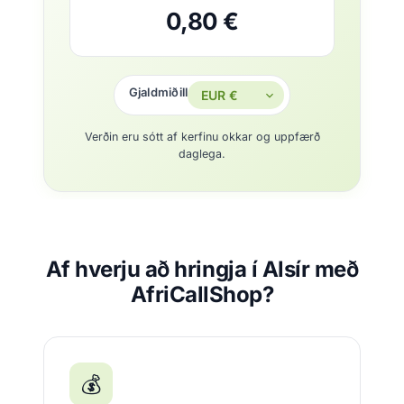
0,80 €
Gjaldmiðill
Verðin eru sótt af kerfinu okkar og uppfærð
daglega.
Af hverju að hringja í Alsír með
AfriCallShop?
💰