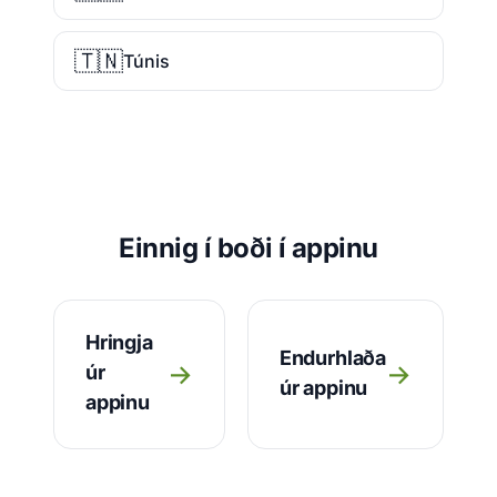
🇹🇳
Túnis
Einnig í boði í appinu
Hringja
Endurhlaða
→
→
úr
úr appinu
appinu