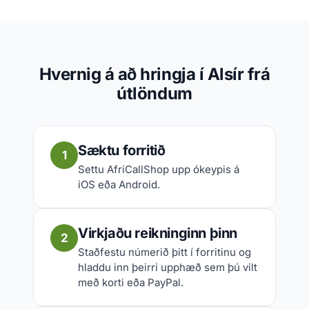
Hvernig á að hringja í Alsír frá
útlöndum
Sæktu forritið
1
Settu AfriCallShop upp ókeypis á
iOS eða Android.
Virkjaðu reikninginn þinn
2
Staðfestu númerið þitt í forritinu og
hladdu inn þeirri upphæð sem þú vilt
með korti eða PayPal.