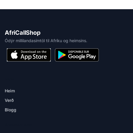
AfriCallShop
Ódýr millilandasímtöl til Afríku og heimsins.
VARA
Heim
Verð
Blogg
ÁFANGASTAÐIR