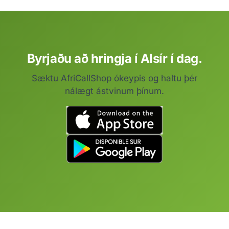
Byrjaðu að hringja í Alsír í dag.
Sæktu AfriCallShop ókeypis og haltu þér
nálægt ástvinum þínum.