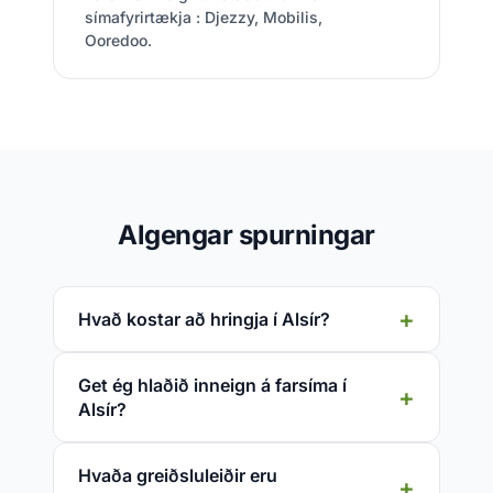
símafyrirtækja : Djezzy, Mobilis,
Ooredoo.
Algengar spurningar
Hvað kostar að hringja í Alsír?
Get ég hlaðið inneign á farsíma í
Alsír?
Hvaða greiðsluleiðir eru