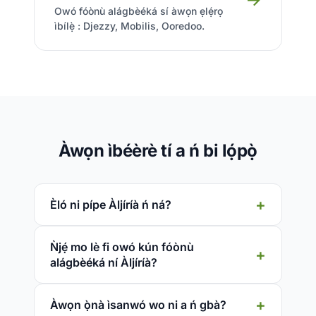
Owó fóònù alágbèéká sí àwọn ẹlẹ́rọ
ìbílẹ̀ : Djezzy, Mobilis, Ooredoo.
Àwọn ìbéèrè tí a ń bi lọ́pọ̀
Èló ni pípe Àljíríà ń ná?
Ǹjẹ́ mo lè fi owó kún fóònù
alágbèéká ní Àljíríà?
Àwọn ọ̀nà ìsanwó wo ni a ń gbà?