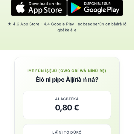
★ 4.6 App Store · 4.4 Google Play · ẹgbẹẹgbẹ̀rún oníbàárà ló
gbẹ́kẹ̀lé e
IYE FÚN ÌṢẸ́JÚ (OWÓ ORÍ WÀ NÍNÚ RẸ̀)
Èló ni pípe Àljíríà ń ná?
ALÁGBÈÉKÁ
0,80 €
LÁÌNÌ TÓ DÚRÓ