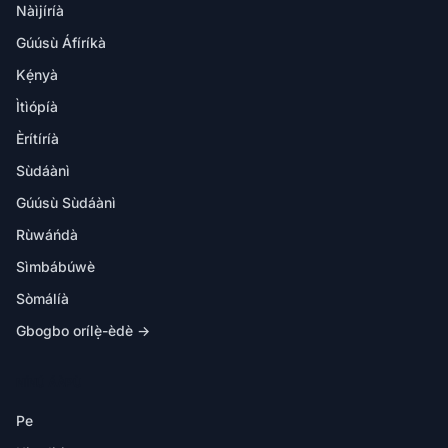
Nàìjíríà
Gúúsù Áfíríkà
Kẹ́nyà
Ìtìópíà
Èrítíríà
Sùdáànì
Gúúsù Sùdáànì
Rùwáńdà
Sìmbábúwè
Sòmálíà
Gbogbo orílẹ̀-èdè →
NÍNÚ ÁÀPÙ
Pe