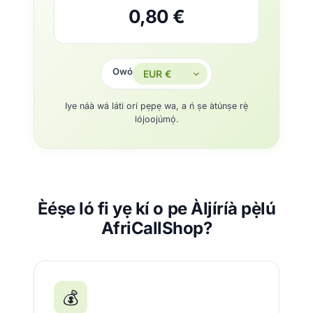
0,80 €
Owó
Iye náà wá láti orí pẹpẹ wa, a ń ṣe àtúnṣe rẹ̀
lójoojúmọ́.
Èéṣe ló fi yẹ kí o pe Àljíríà pẹ̀lú
AfriCallShop?
💰