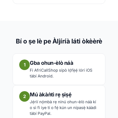
Bí o ṣe lè pe Àljíríà láti òkèèrè
Gba ohun-èlò náà
1
Fi AfriCallShop sípò lọ́fẹ̀ẹ́ lórí iOS
tàbí Android.
Mú àkàǹtì rẹ ṣiṣẹ́
2
Jẹ́rìí nọ́mbà rẹ nínú ohun-èlò náà kí
o sì fi iye tí o fẹ́ kún un nípasẹ̀ káàdì
tàbí PayPal.