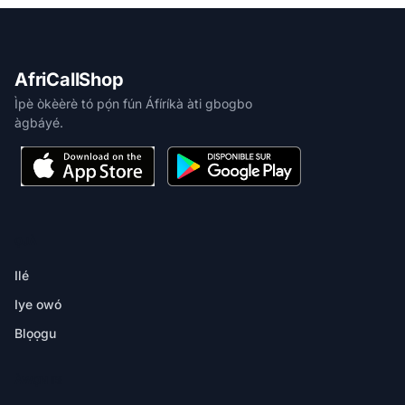
AfriCallShop
Ìpè òkèèrè tó pọ́n fún Áfíríkà àti gbogbo
àgbáyé.
ỌJÀ
Ilé
Iye owó
Blọọgu
ÀWỌN IBI