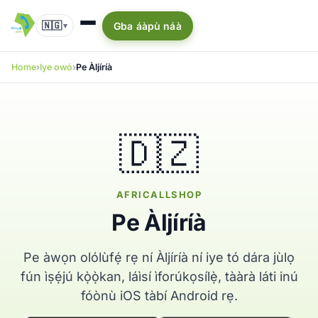
🇳🇬
Gba áàpù náà
▾
Home
Iye owó
Pe Àljíríà
🇩🇿
AFRICALLSHOP
Pe Àljíríà
Pe àwọn olólùfẹ́ rẹ ní Àljíríà ní iye tó dára jùlọ
fún ìṣẹ́jú kọ̀ọ̀kan, láìsí ìforúkọsílẹ̀, tààrà láti inú
fóònù iOS tàbí Android rẹ.