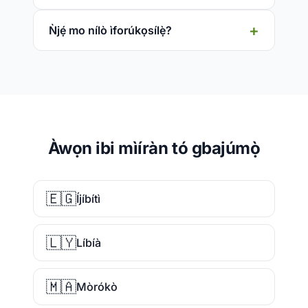
Ǹjẹ́ mo nílò ìforúkọsílẹ̀?
Àwọn ibi mìíràn tó gbajúmọ̀
🇪🇬
Íjíbítì
🇱🇾
Líbíà
🇲🇦
Mòrókò