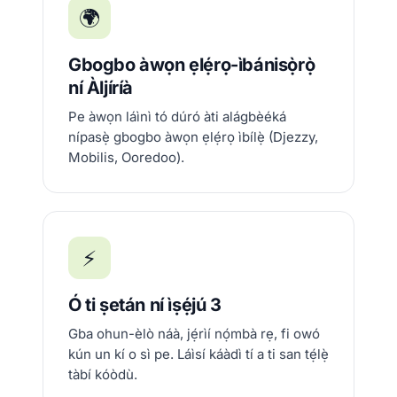
🌍
Gbogbo àwọn ẹlẹ́rọ-ìbánisọ̀rọ̀
ní Àljíríà
Pe àwọn láìnì tó dúró àti alágbèéká
nípasẹ̀ gbogbo àwọn ẹlẹ́rọ ìbílẹ̀ (Djezzy,
Mobilis, Ooredoo).
⚡
Ó ti ṣetán ní ìṣẹ́jú 3
Gba ohun-èlò náà, jẹ́rìí nọ́mbà rẹ, fi owó
kún un kí o sì pe. Láìsí káàdì tí a ti san tẹ́lẹ̀
tàbí kóòdù.