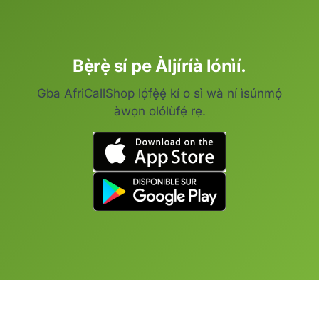
Bẹ̀rẹ̀ sí pe Àljíríà lónìí.
Gba AfriCallShop lọ́fẹ̀ẹ́ kí o sì wà ní ìsúnmọ́
àwọn olólùfẹ́ rẹ.