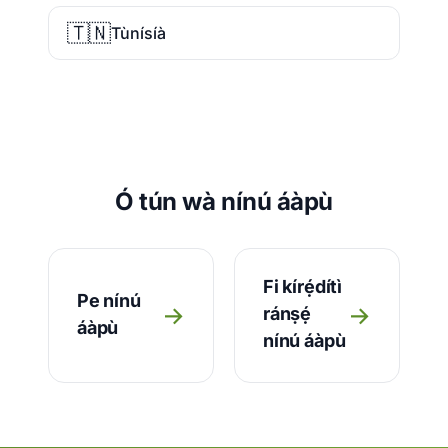
🇹🇳
Tùnísíà
Ó tún wà nínú áàpù
Fi kírẹ́dítì
Pe nínú
→
→
ránṣẹ́
áàpù
nínú áàpù