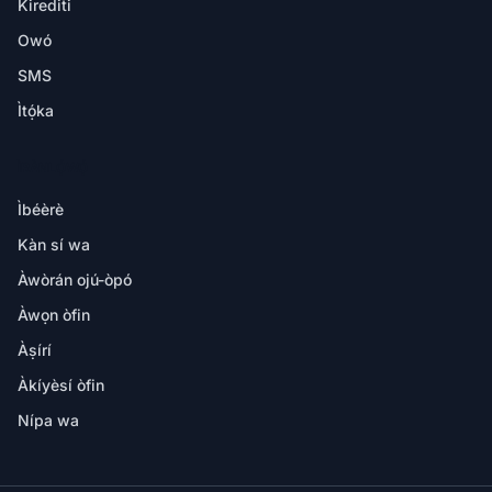
Kirediti
Owó
SMS
Ìtọ́ka
ÌRÀNLỌ́WỌ́
Ìbéèrè
Kàn sí wa
Àwòrán ojú-òpó
Àwọn òfin
Àṣírí
Àkíyèsí òfin
Nípa wa