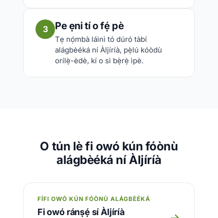
Pe ẹni tí o fẹ́ pè
3
Tẹ nọ́mbà láìnì tó dúró tàbí
alágbèéká ní Àljíríà, pẹ̀lú kóòdù
orílẹ̀-èdè, kí o sì bẹ̀rẹ̀ ìpè.
O tún lè fi owó kún fóònù
alágbèéká ní Àljíríà
FÍFI OWÓ KÚN FÓÒNÙ ALÁGBÈÉKÁ
Fi owó ránṣẹ́ sí Àljíríà
→