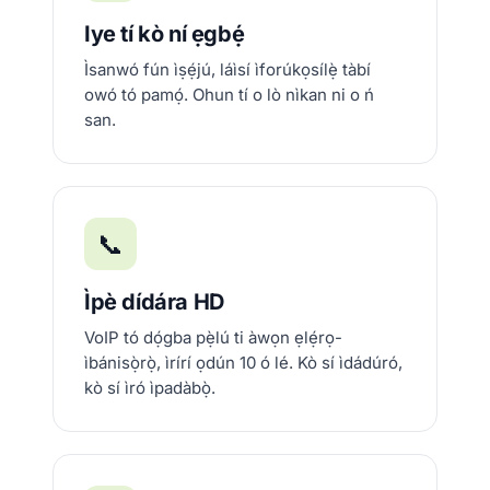
Iye tí kò ní ẹgbẹ́
Ìsanwó fún ìṣẹ́jú, láìsí ìforúkọsílẹ̀ tàbí
owó tó pamọ́. Ohun tí o lò nìkan ni o ń
san.
📞
Ìpè dídára HD
VoIP tó dọ́gba pẹ̀lú ti àwọn ẹlẹ́rọ-
ìbánisọ̀rọ̀, ìrírí ọdún 10 ó lé. Kò sí ìdádúró,
kò sí ìró ìpadàbọ̀.