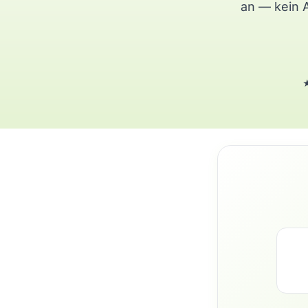
an — kein 
★