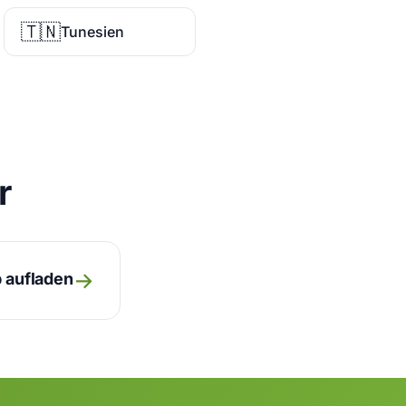
🇹🇳
Tunesien
r
→
 aufladen