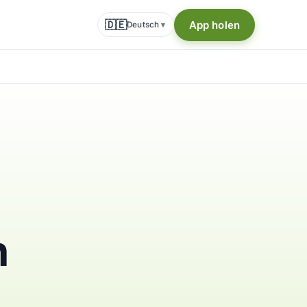
🇩🇪
App holen
Deutsch
▾
n