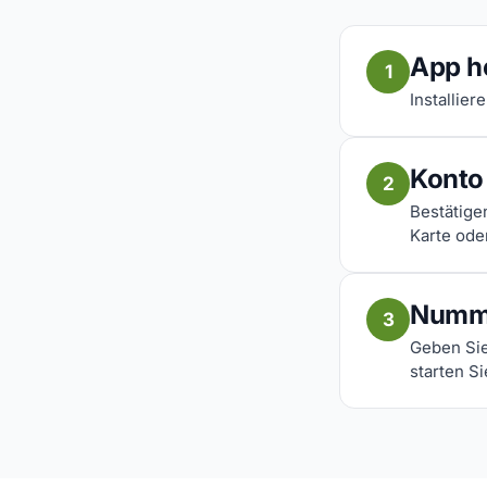
App h
1
Installier
Konto 
2
Bestätige
Karte ode
Numm
3
Geben Sie
starten Si