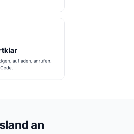
rtklar
igen, aufladen, anrufen.
 Code.
sland an