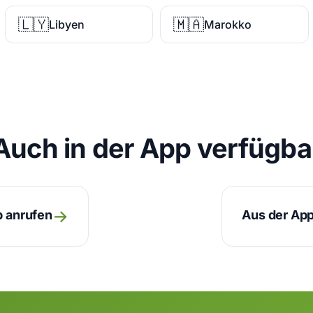
🇱🇾
🇲🇦
Libyen
Marokko
Auch in der App verfügba
→
p anrufen
Aus der App