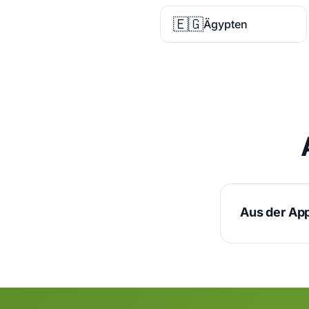
🇪🇬
Ägypten
Aus der Ap