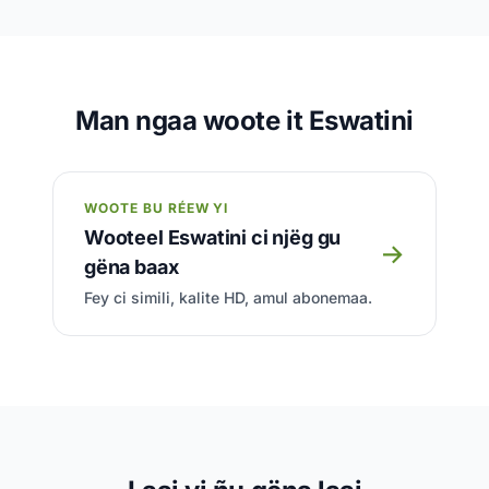
Man ngaa woote it Eswatini
WOOTE BU RÉEW YI
Wooteel Eswatini ci njëg gu
→
gëna baax
Fey ci simili, kalite HD, amul abonemaa.