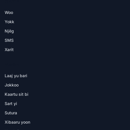
CI APP BI
Woo
Yokk
Njëg
SMS
Xarit
NDIMBAL
Laaj yu bari
Jokkoo
Kaartu sit bi
Sart yi
Sutura
Xibaaru yoon