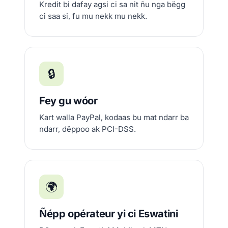
Kredit bi dafay agsi ci sa nit ñu nga bëgg
ci saa si, fu mu nekk mu nekk.
🔒
Fey gu wóor
Kart walla PayPal, kodaas bu mat ndarr ba
ndarr, dëppoo ak PCI-DSS.
🌍
Ñépp opérateur yi ci Eswatini