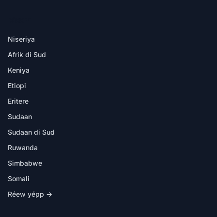
DËKK YI
Niseriya
Afrik di Sud
Keniya
Etiopi
Eritere
Sudaan
Sudaan di Sud
Ruwanda
Simbabwe
Somali
Réew yépp →