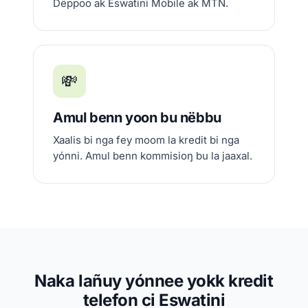
Dëppoo ak Eswatini Mobile ak MTN.
💸
Amul benn yoon bu nëbbu
Xaalis bi nga fey moom la kredit bi nga
yónni. Amul benn kommisioŋ bu la jaaxal.
Naka lañuy yónnee yokk kredit
telefon ci Eswatini