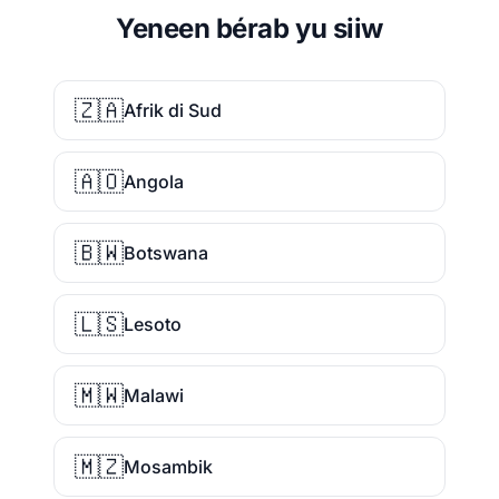
Yeneen bérab yu siiw
🇿🇦
Afrik di Sud
🇦🇴
Angola
🇧🇼
Botswana
🇱🇸
Lesoto
🇲🇼
Malawi
🇲🇿
Mosambik