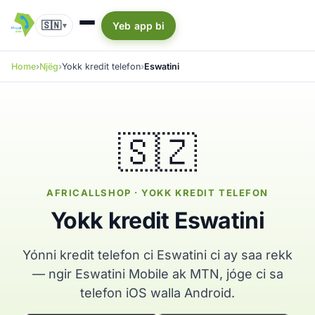
🇸🇳
Yeb app bi
▾
Home
Njëg
Yokk kredit telefon
Eswatini
🇸🇿
AFRICALLSHOP · YOKK KREDIT TELEFON
Yokk kredit Eswatini
Yónni kredit telefon ci Eswatini ci ay saa rekk
— ngir Eswatini Mobile ak MTN, jóge ci sa
telefon iOS walla Android.