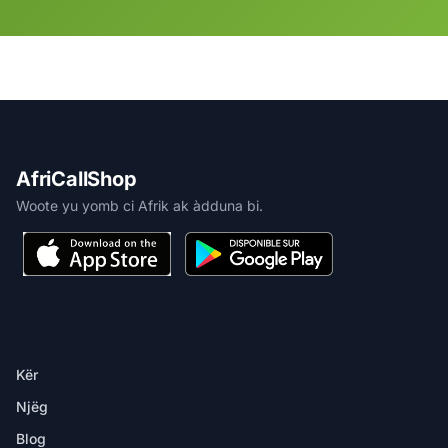
AfriCallShop
Woote yu yomb ci Afrik ak àdduna bi.
MBIR
Kër
Njëg
Blog