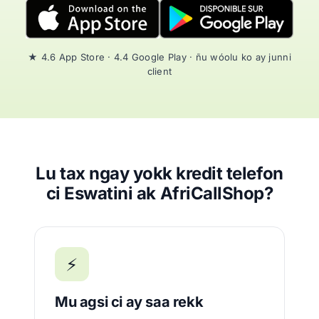
★ 4.6 App Store · 4.4 Google Play · ñu wóolu ko ay junni
client
Lu tax ngay yokk kredit telefon
ci Eswatini ak AfriCallShop?
⚡
Mu agsi ci ay saa rekk