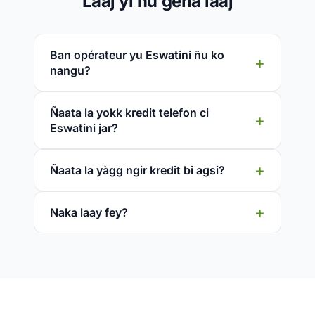
Laaj yi ñu gëna laaj
Ban opérateur yu Eswatini ñu ko
nangu?
Ñaata la yokk kredit telefon ci
Eswatini jar?
Ñaata la yàgg ngir kredit bi agsi?
Naka laay fey?