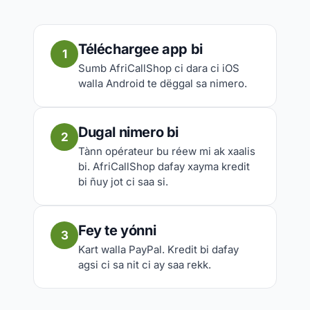
Téléchargee app bi
1
Sumb AfriCallShop ci dara ci iOS
walla Android te dëggal sa nimero.
Dugal nimero bi
2
Tànn opérateur bu réew mi ak xaalis
bi. AfriCallShop dafay xayma kredit
bi ñuy jot ci saa si.
Fey te yónni
3
Kart walla PayPal. Kredit bi dafay
agsi ci sa nit ci ay saa rekk.