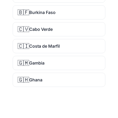
🇧🇫
Burkina Faso
🇨🇻
Cabo Verde
🇨🇮
Costa de Marfil
🇬🇲
Gambia
🇬🇭
Ghana