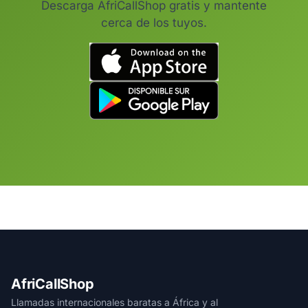
Descarga AfriCallShop gratis y mantente
cerca de los tuyos.
AfriCallShop
Llamadas internacionales baratas a África y al