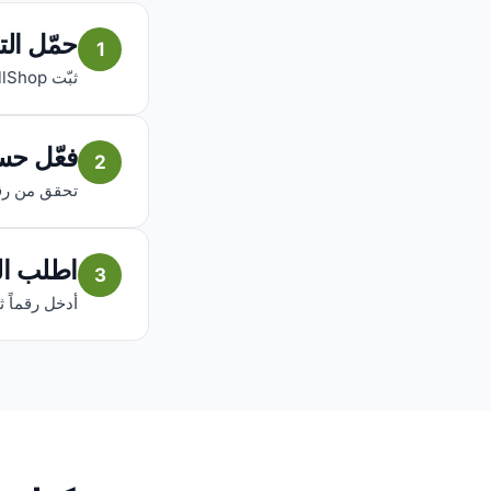
حمّل ال
1
ثبّت AfriCallShop مجاناً على iOS أو Android.
فعّل حس
2
تحقق من رقمك
اطلب ال
3
أدخل رقماً ث