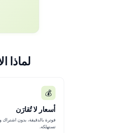
لماذا الاتص
💰
أسعار لا تُقارَن
فوترة بالدقيقة، بدون اشتراك و
تستهلكه.