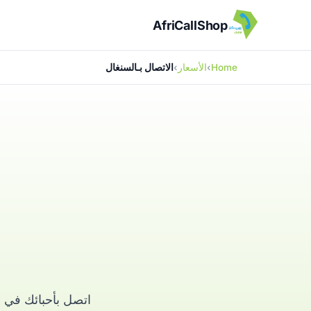
AfriCallShop
Home
الأسعار
الاتصال بـالسنغال
اتصل بأحبائك في ا