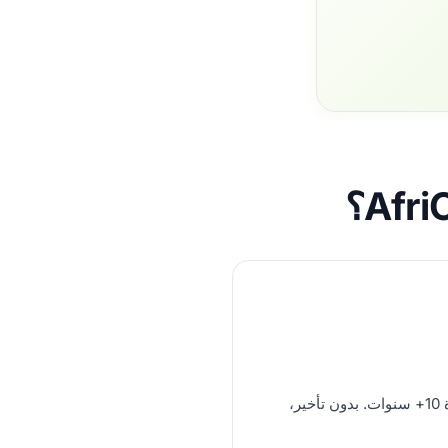
VoIP بمستوى المشغلين، خبرة 10+ سنوات. بدون تأخير،