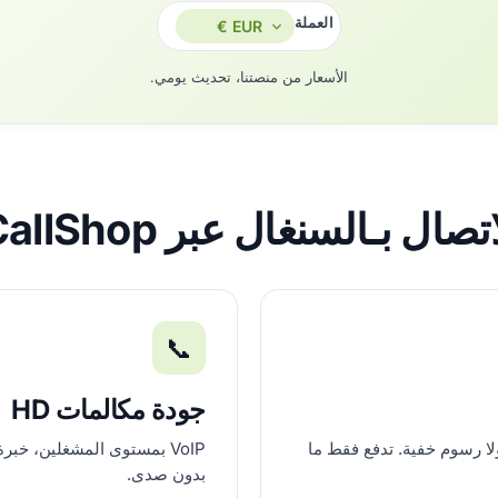
العملة
الأسعار من منصتنا، تحديث يومي.
ال بـالسنغال عبر AfriCallShop؟
📞
جودة مكالمات HD
لا رسوم خفية. تدفع فقط ما
بدون صدى.