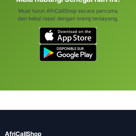
Muat turun AfriCallShop secara percuma
dan kekal rapat dengan orang tersayang.
AfriCallShop