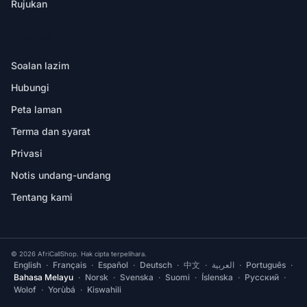
Rujukan
BANTUAN
Soalan lazim
Hubungi
Peta laman
Terma dan syarat
Privasi
Notis undang-undang
Tentang kami
© 2026 AfriCallShop. Hak cipta terpelihara.
English
·
Français
·
Español
·
Deutsch
·
中文
·
العربية
·
Português
·
Bahasa Melayu
·
Norsk
·
Svenska
·
Suomi
·
Íslenska
·
Русский
·
Wolof
·
Yorùbá
·
Kiswahili