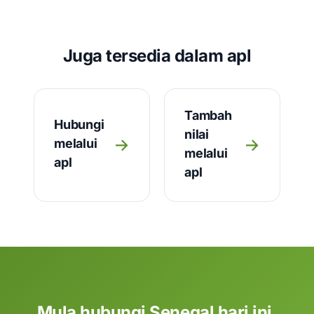
Juga tersedia dalam apl
Tambah
Hubungi
nilai
→
→
melalui
melalui
apl
apl
Mula hubungi Senegal hari ini.