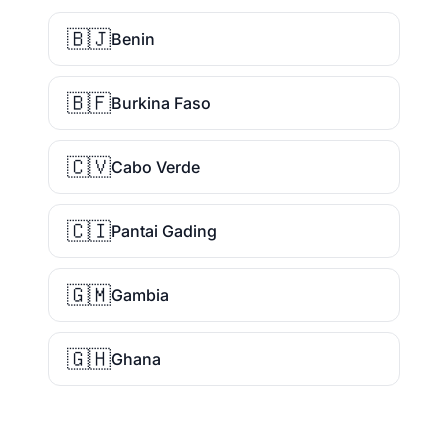
🇧🇯
Benin
🇧🇫
Burkina Faso
🇨🇻
Cabo Verde
🇨🇮
Pantai Gading
🇬🇲
Gambia
🇬🇭
Ghana