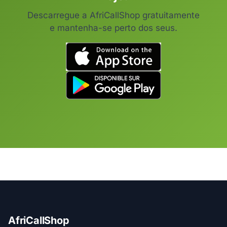
Descarregue a AfriCallShop gratuitamente
e mantenha-se perto dos seus.
AfriCallShop