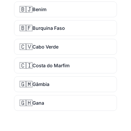
🇧🇯
Benim
🇧🇫
Burquina Faso
🇨🇻
Cabo Verde
🇨🇮
Costa do Marfim
🇬🇲
Gâmbia
🇬🇭
Gana