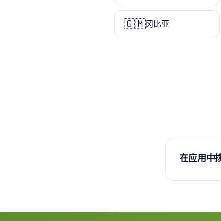
🇬🇲
冈比亚
在应用中