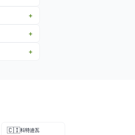
🇨🇮
科特迪瓦