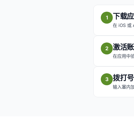
下载应
1
在 iOS 或
激活账
2
在应用中验
拨打号
3
输入塞内