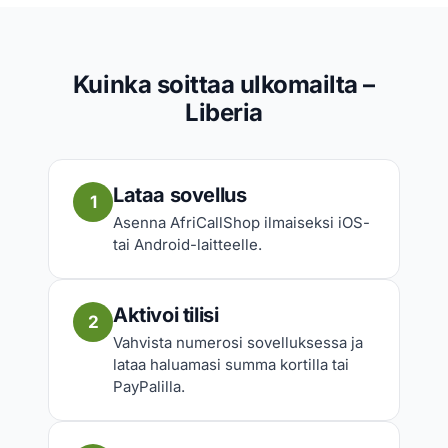
Kuinka soittaa ulkomailta –
Liberia
Lataa sovellus
1
Asenna AfriCallShop ilmaiseksi iOS-
tai Android-laitteelle.
Aktivoi tilisi
2
Vahvista numerosi sovelluksessa ja
lataa haluamasi summa kortilla tai
PayPalilla.