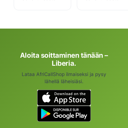
Aloita soittaminen tänään –
Liberia.
Lataa AfriCallShop ilmaiseksi ja pysy
lähellä läheisiäsi.