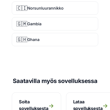
🇨🇮
Norsunluurannikko
🇬🇲
Gambia
🇬🇭
Ghana
Saatavilla myös sovelluksessa
Soita
Lataa
→
→
sovelluksesta
sovelluksesta