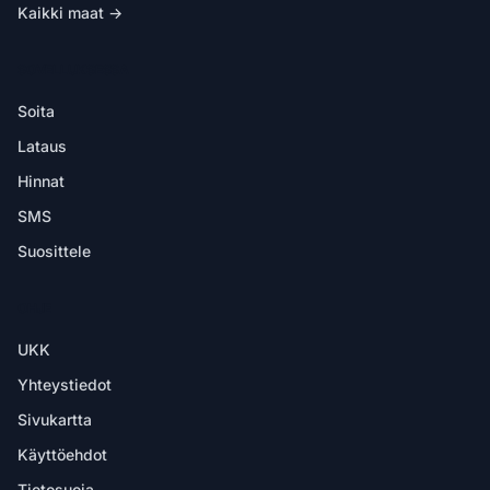
Kaikki maat →
SOVELLUKSESSA
Soita
Lataus
Hinnat
SMS
Suosittele
OHJE
UKK
Yhteystiedot
Sivukartta
Käyttöehdot
Tietosuoja