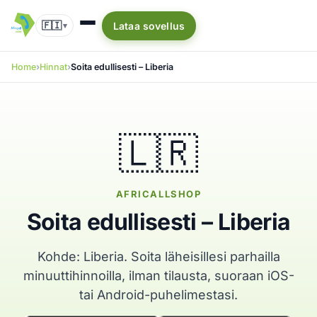
🇫🇮
Lataa sovellus
▾
Home
Hinnat
Soita edullisesti – Liberia
🇱🇷
AFRICALLSHOP
Soita edullisesti – Liberia
Kohde: Liberia. Soita läheisillesi parhailla
minuuttihinnoilla, ilman tilausta, suoraan iOS-
tai Android-puhelimestasi.