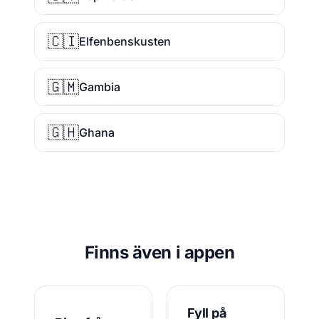
🇨🇮
Elfenbenskusten
🇬🇲
Gambia
🇬🇭
Ghana
Finns även i appen
Fyll på