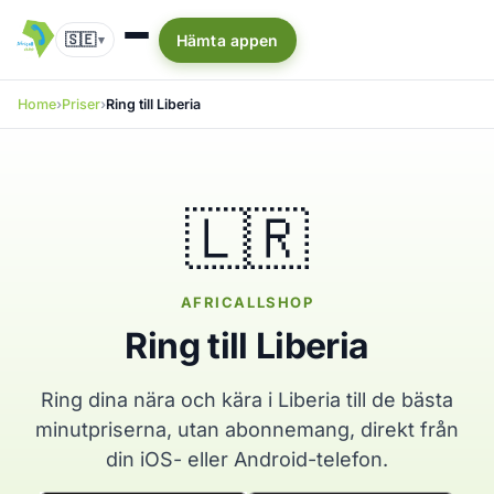
🇸🇪
Hämta appen
▾
Home
Priser
Ring till Liberia
🇱🇷
AFRICALLSHOP
Ring till Liberia
Ring dina nära och kära i Liberia till de bästa
minutpriserna, utan abonnemang, direkt från
din iOS- eller Android-telefon.