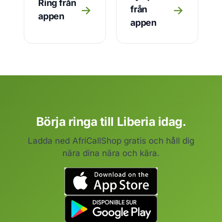
Ring från
→
→
från
appen
appen
Börja ringa till Liberia idag.
Ladda ned AfriCallShop gratis och håll dig
nära dina nära och kära.