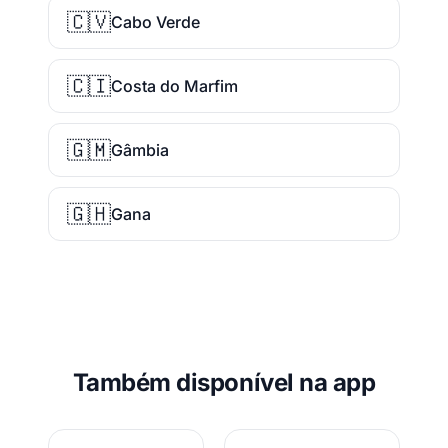
🇨🇻
Cabo Verde
🇨🇮
Costa do Marfim
🇬🇲
Gâmbia
🇬🇭
Gana
Também disponível na app