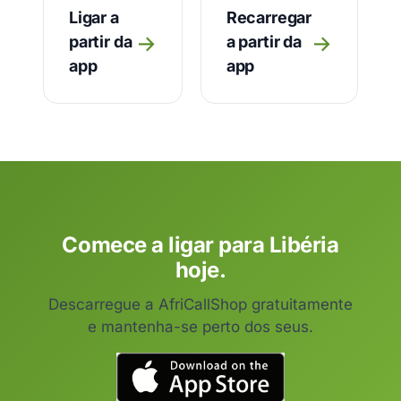
Ligar a
Recarregar
→
→
partir da
a partir da
app
app
Comece a ligar para Libéria
hoje.
Descarregue a AfriCallShop gratuitamente
e mantenha-se perto dos seus.