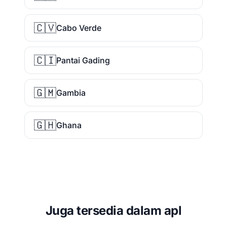
🇨🇻
Cabo Verde
🇨🇮
Pantai Gading
🇬🇲
Gambia
🇬🇭
Ghana
Juga tersedia dalam apl