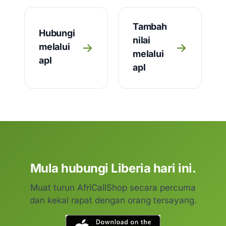
Tambah
Hubungi
nilai
→
→
melalui
melalui
apl
apl
Mula hubungi Liberia hari ini.
Muat turun AfriCallShop secara percuma
dan kekal rapat dengan orang tersayang.