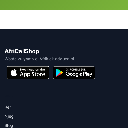
AfriCallShop
Woote yu yomb ci Afrik ak àdduna bi.
MBIR
Kër
Njëg
Blog