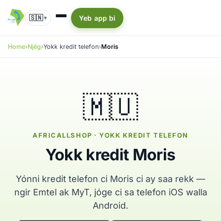
🇸🇳
Yeb app bi
▾
Home
Njëg
Yokk kredit telefon
Moris
🇲🇺
AFRICALLSHOP · YOKK KREDIT TELEFON
Yokk kredit Moris
Yónni kredit telefon ci Moris ci ay saa rekk —
ngir Emtel ak MyT, jóge ci sa telefon iOS walla
Android.