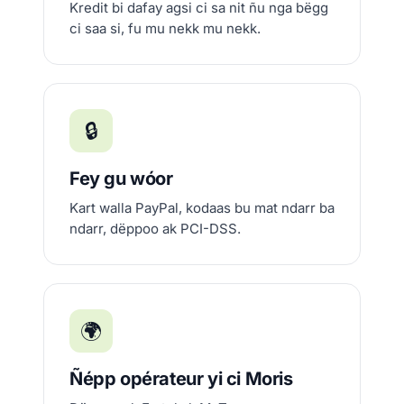
Kredit bi dafay agsi ci sa nit ñu nga bëgg
ci saa si, fu mu nekk mu nekk.
🔒
Fey gu wóor
Kart walla PayPal, kodaas bu mat ndarr ba
ndarr, dëppoo ak PCI-DSS.
🌍
Ñépp opérateur yi ci Moris