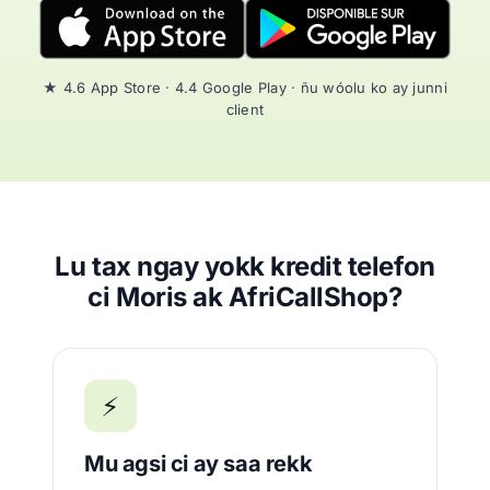
★ 4.6 App Store · 4.4 Google Play · ñu wóolu ko ay junni
client
Lu tax ngay yokk kredit telefon
ci Moris ak AfriCallShop?
⚡
Mu agsi ci ay saa rekk