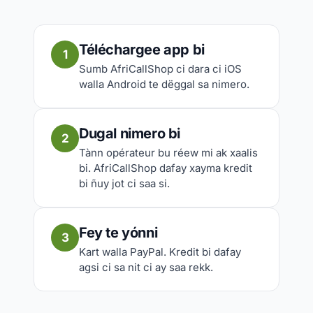
Téléchargee app bi
1
Sumb AfriCallShop ci dara ci iOS
walla Android te dëggal sa nimero.
Dugal nimero bi
2
Tànn opérateur bu réew mi ak xaalis
bi. AfriCallShop dafay xayma kredit
bi ñuy jot ci saa si.
Fey te yónni
3
Kart walla PayPal. Kredit bi dafay
agsi ci sa nit ci ay saa rekk.