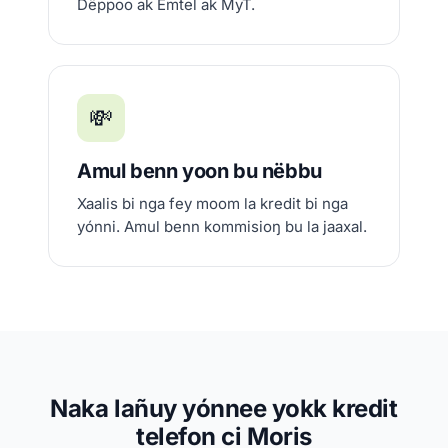
Dëppoo ak Emtel ak MyT.
💸
Amul benn yoon bu nëbbu
Xaalis bi nga fey moom la kredit bi nga
yónni. Amul benn kommisioŋ bu la jaaxal.
Naka lañuy yónnee yokk kredit
telefon ci Moris