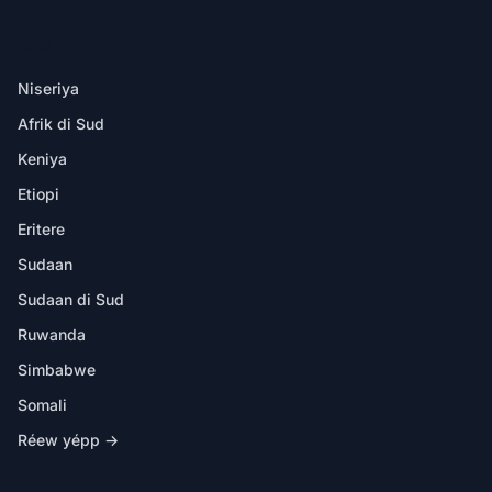
DËKK YI
Niseriya
Afrik di Sud
Keniya
Etiopi
Eritere
Sudaan
Sudaan di Sud
Ruwanda
Simbabwe
Somali
Réew yépp →