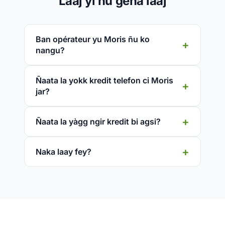
Laaj yi ñu gëna laaj
Ban opérateur yu Moris ñu ko
nangu?
Ñaata la yokk kredit telefon ci Moris
jar?
Ñaata la yàgg ngir kredit bi agsi?
Naka laay fey?