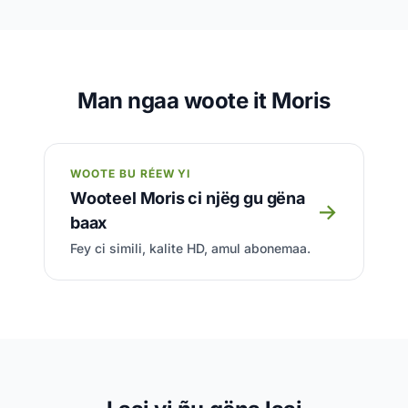
Man ngaa woote it Moris
WOOTE BU RÉEW YI
Wooteel Moris ci njëg gu gëna
→
baax
Fey ci simili, kalite HD, amul abonemaa.