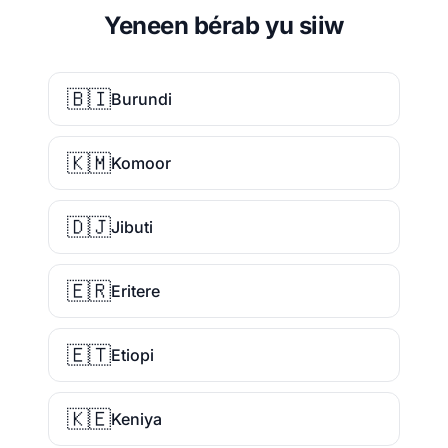
Yeneen bérab yu siiw
🇧🇮
Burundi
🇰🇲
Komoor
🇩🇯
Jibuti
🇪🇷
Eritere
🇪🇹
Etiopi
🇰🇪
Keniya