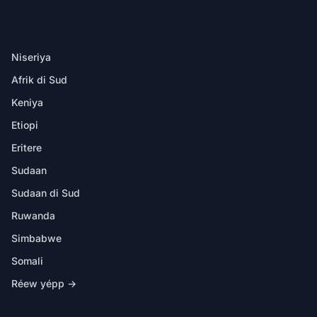
DËKK YI
Niseriya
Afrik di Sud
Keniya
Etiopi
Eritere
Sudaan
Sudaan di Sud
Ruwanda
Simbabwe
Somali
Réew yépp →