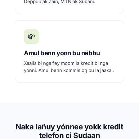
Dëppoo ak Zain, MTN ak Sudani.
💸
Amul benn yoon bu nëbbu
Xaalis bi nga fey moom la kredit bi nga
yónni. Amul benn kommisioŋ bu la jaaxal.
Naka lañuy yónnee yokk kredit
telefon ci Sudaan