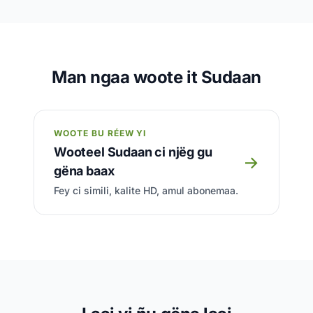
Man ngaa woote it Sudaan
WOOTE BU RÉEW YI
Wooteel Sudaan ci njëg gu
→
gëna baax
Fey ci simili, kalite HD, amul abonemaa.