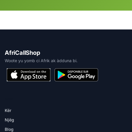
AfriCallShop
Woote yu yomb ci Afrik ak àdduna bi.
MBIR
Kër
Njëg
Blog