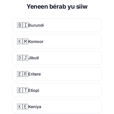
Yeneen bérab yu siiw
🇧🇮
Burundi
🇰🇲
Komoor
🇩🇯
Jibuti
🇪🇷
Eritere
🇪🇹
Etiopi
🇰🇪
Keniya