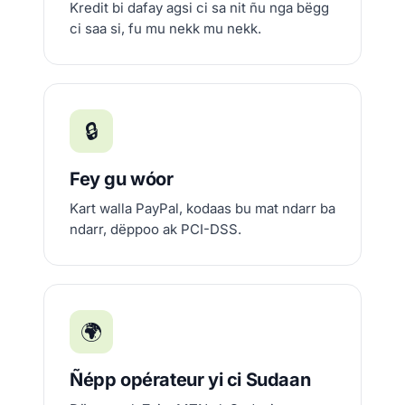
Kredit bi dafay agsi ci sa nit ñu nga bëgg
ci saa si, fu mu nekk mu nekk.
🔒
Fey gu wóor
Kart walla PayPal, kodaas bu mat ndarr ba
ndarr, dëppoo ak PCI-DSS.
🌍
Ñépp opérateur yi ci Sudaan