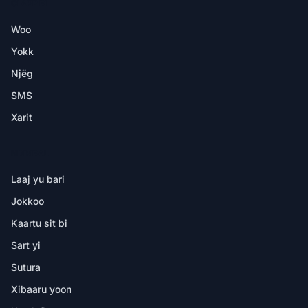
CI APP BI
Woo
Yokk
Njëg
SMS
Xarit
NDIMBAL
Laaj yu bari
Jokkoo
Kaartu sit bi
Sart yi
Sutura
Xibaaru yoon