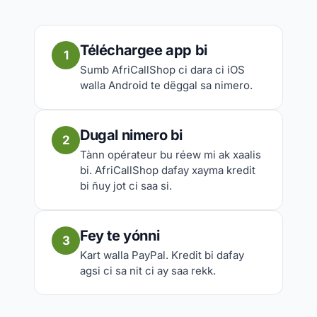
Téléchargee app bi
1
Sumb AfriCallShop ci dara ci iOS
walla Android te dëggal sa nimero.
Dugal nimero bi
2
Tànn opérateur bu réew mi ak xaalis
bi. AfriCallShop dafay xayma kredit
bi ñuy jot ci saa si.
Fey te yónni
3
Kart walla PayPal. Kredit bi dafay
agsi ci sa nit ci ay saa rekk.