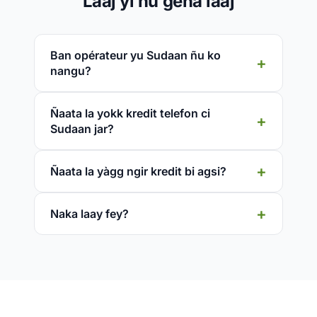
Laaj yi ñu gëna laaj
Ban opérateur yu Sudaan ñu ko
nangu?
Ñaata la yokk kredit telefon ci
Sudaan jar?
Ñaata la yàgg ngir kredit bi agsi?
Naka laay fey?