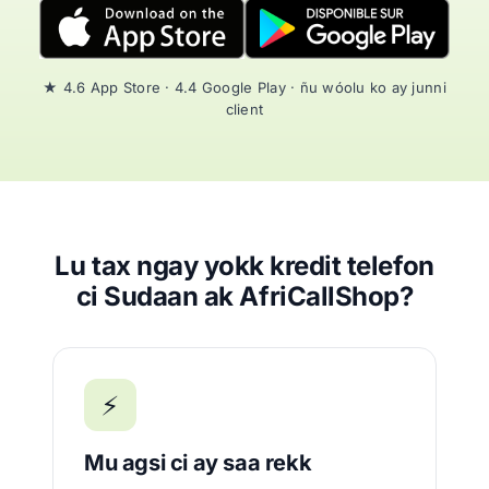
★ 4.6 App Store · 4.4 Google Play · ñu wóolu ko ay junni
client
Lu tax ngay yokk kredit telefon
ci Sudaan ak AfriCallShop?
⚡
Mu agsi ci ay saa rekk