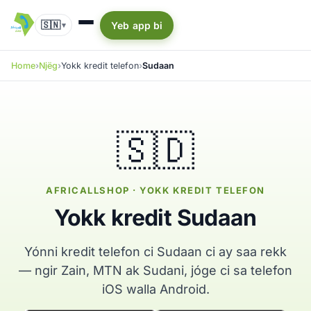
🇸🇳
Yeb app bi
▾
Home
Njëg
Yokk kredit telefon
Sudaan
🇸🇩
AFRICALLSHOP · YOKK KREDIT TELEFON
Yokk kredit Sudaan
Yónni kredit telefon ci Sudaan ci ay saa rekk
— ngir Zain, MTN ak Sudani, jóge ci sa telefon
iOS walla Android.