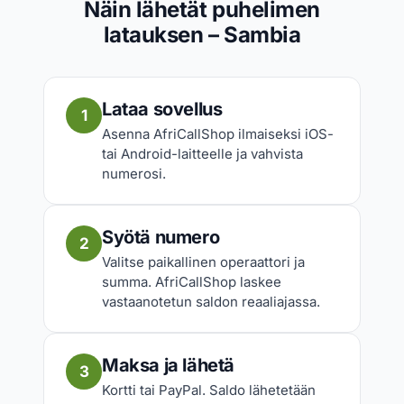
Näin lähetät puhelimen
latauksen – Sambia
Lataa sovellus
1
Asenna AfriCallShop ilmaiseksi iOS-
tai Android-laitteelle ja vahvista
numerosi.
Syötä numero
2
Valitse paikallinen operaattori ja
summa. AfriCallShop laskee
vastaanotetun saldon reaaliajassa.
Maksa ja lähetä
3
Kortti tai PayPal. Saldo lähetetään