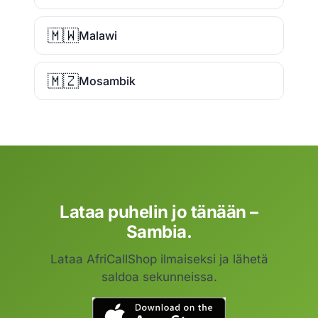
🇲🇼
Malawi
🇲🇿
Mosambik
Lataa puhelin jo tänään –
Sambia.
Lataa AfriCallShop ilmaiseksi ja lähetä
saldoa sekunneissa.