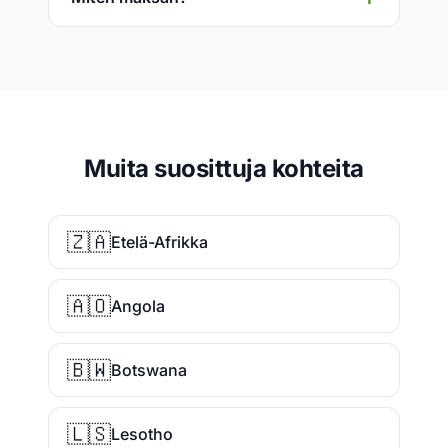
Muita suosittuja kohteita
🇿🇦
Etelä-Afrikka
🇦🇴
Angola
🇧🇼
Botswana
🇱🇸
Lesotho