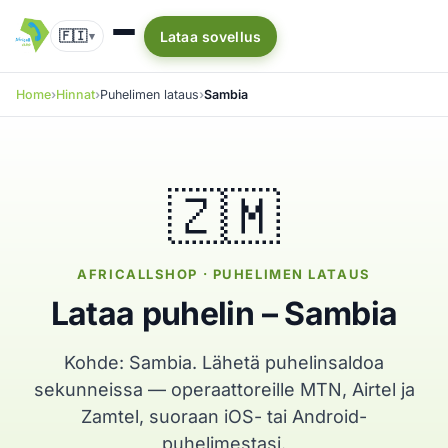
🇫🇮
Lataa sovellus
▾
Home
Hinnat
Puhelimen lataus
Sambia
🇿🇲
AFRICALLSHOP · PUHELIMEN LATAUS
Lataa puhelin – Sambia
Kohde: Sambia. Lähetä puhelinsaldoa
sekunneissa — operaattoreille MTN, Airtel ja
Zamtel, suoraan iOS- tai Android-
puhelimestasi.