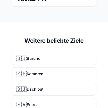
Weitere beliebte Ziele
🇧🇮
Burundi
🇰🇲
Komoren
🇩🇯
Dschibuti
🇪🇷
Eritrea