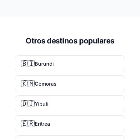
Otros destinos populares
🇧🇮
Burundi
🇰🇲
Comoras
🇩🇯
Yibuti
🇪🇷
Eritrea