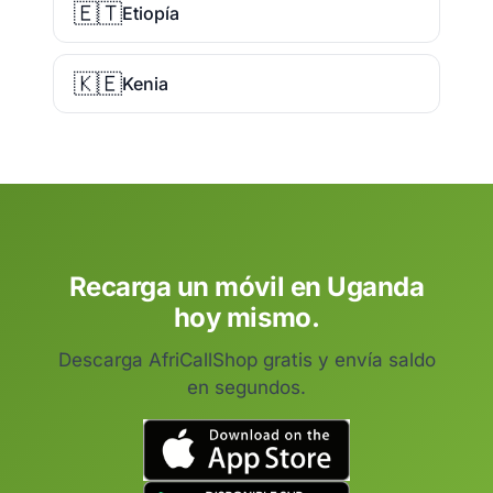
🇪🇹
Etiopía
🇰🇪
Kenia
Recarga un móvil en Uganda
hoy mismo.
Descarga AfriCallShop gratis y envía saldo
en segundos.