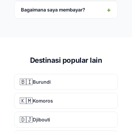
Bagaimana saya membayar?
Destinasi popular lain
🇧🇮
Burundi
🇰🇲
Komoros
🇩🇯
Djibouti