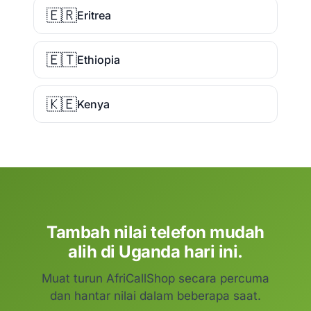
🇪🇷
Eritrea
🇪🇹
Ethiopia
🇰🇪
Kenya
Tambah nilai telefon mudah
alih di Uganda hari ini.
Muat turun AfriCallShop secara percuma
dan hantar nilai dalam beberapa saat.