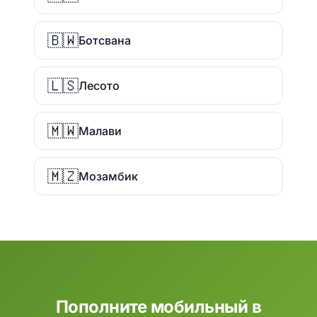
🇧🇼
Ботсвана
🇱🇸
Лесото
🇲🇼
Малави
🇲🇿
Мозамбик
Пополните мобильный в