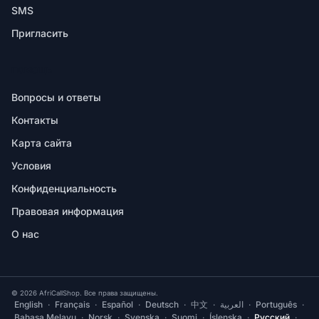
SMS
Пригласить
ПОМОЩЬ
Вопросы и ответы
Контакты
Карта сайта
Условия
Конфиденциальность
Правовая информация
О нас
© 2026 AfriCallShop. Все права защищены.
English
·
Français
·
Español
·
Deutsch
·
中文
·
العربية
·
Português
·
Bahasa Melayu
·
Norsk
·
Svenska
·
Suomi
·
Íslenska
·
Русский
·