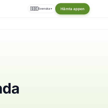
🇸🇪
Hämta appen
Svenska
▾
nda