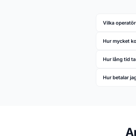
Vilka operatö
Hur mycket kos
Hur lång tid t
Hur betalar ja
A