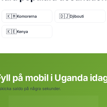
🇰🇲
🇩🇯
Komorerna
Djibouti
🇰🇪
Kenya
yll på mobil i Uganda ida
 skicka saldo på några sekunder.