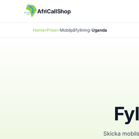
AfriCallShop
Home
Priser
Mobilpåfyllning
Uganda
Fy
Skicka mobil