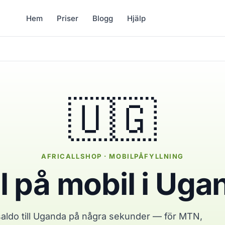
Hem
Priser
Blogg
Hjälp
🇺🇬
AFRICALLSHOP · MOBILPÅFYLLNING
ll på mobil i Uga
saldo till Uganda på några sekunder — för MTN,