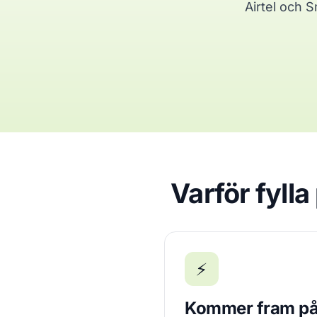
Airtel och S
Varför fyll
⚡
Kommer fram på