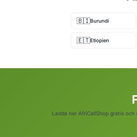
🇧🇮
Burundi
🇪🇹
Etiopien
F
Ladda ner AfriCallShop gratis och