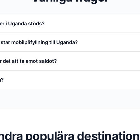
rer i Uganda stöds?
tar mobilpåfyllning till Uganda?
ar det att ta emot saldot?
g?
ndra populära destination