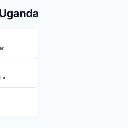
l Uganda
er.
tid.