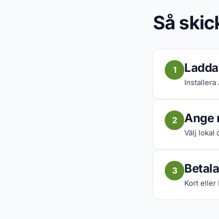
Så skic
Ladda
1
Installera
Ange 
2
Välj lokal
Betala
3
Kort eller