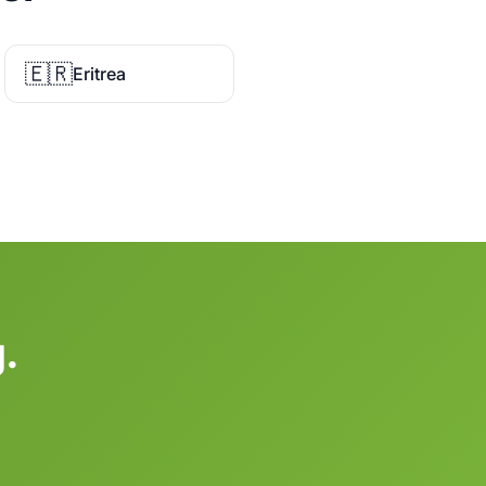
🇪🇷
Eritrea
g.