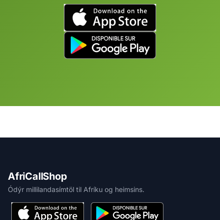
AfriCallShop
Ódýr millilandasímtöl til Afríku og heimsins.