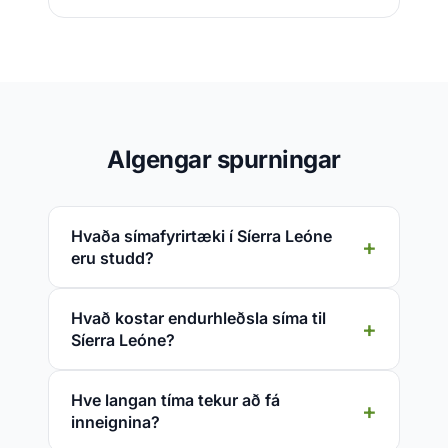
Algengar spurningar
Hvaða símafyrirtæki í Síerra Leóne
eru studd?
Hvað kostar endurhleðsla síma til
Síerra Leóne?
Hve langan tíma tekur að fá
inneignina?