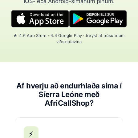
iOS- eða Android-símanum þínum.
★ 4.6 App Store · 4.4 Google Play · treyst af þúsundum
viðskiptavina
Af hverju að endurhlaða síma í
Síerra Leóne með
AfriCallShop?
⚡