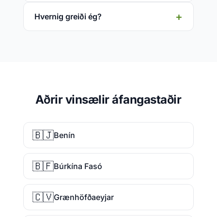
Hvernig greiði ég?
Aðrir vinsælir áfangastaðir
🇧🇯
Benín
🇧🇫
Búrkína Fasó
🇨🇻
Grænhöfðaeyjar