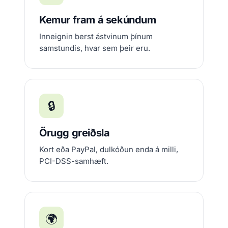
Kemur fram á sekúndum
Inneignin berst ástvinum þínum
samstundis, hvar sem þeir eru.
🔒
Örugg greiðsla
Kort eða PayPal, dulkóðun enda á milli,
PCI-DSS-samhæft.
🌍