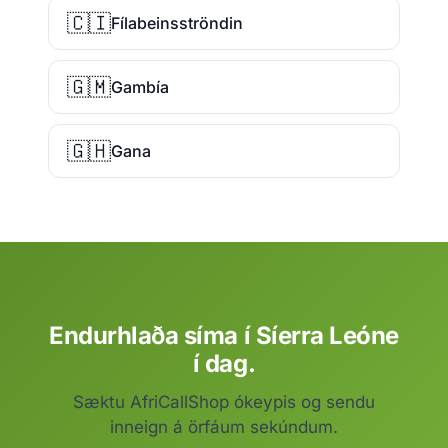
🇨🇮
Fílabeinsströndin
🇬🇲
Gambía
🇬🇭
Gana
Endurhlaða síma í Síerra Leóne
í dag.
Sæktu AfriCallShop ókeypis og sendu
inneign á örfáum sekúndum.