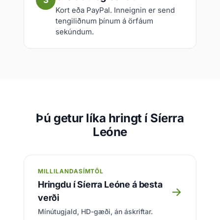
3
Kort eða PayPal. Inneignin er send
tengiliðnum þínum á örfáum
sekúndum.
Þú getur líka hringt í Síerra
Leóne
MILLILANDASÍMTÖL
Hringdu í Síerra Leóne á besta
→
verði
Mínútugjald, HD-gæði, án áskriftar.