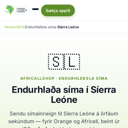
🇮🇸
Sækja appið
▾
Home
Verð
Endurhleðsla síma
Síerra Leóne
🇸🇱
AFRICALLSHOP · ENDURHLEÐSLA SÍMA
Endurhlaða síma í Síerra
Leóne
Sendu símainneign til Síerra Leóne á örfáum
sekúndum — fyrir Orange og Africell, beint úr