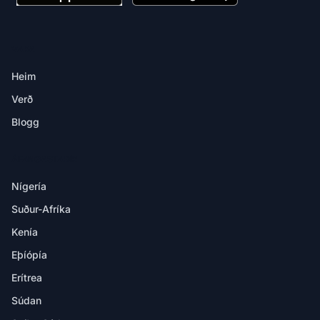
VARA
Heim
Verð
Blogg
ÁFANGASTAÐIR
Nígería
Suður-Afríka
Kenía
Eþíópía
Erítrea
Súdan