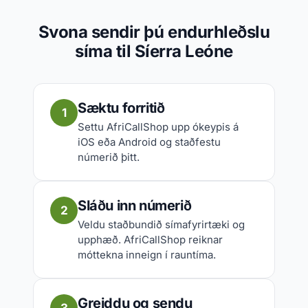
Svona sendir þú endurhleðslu
síma til Síerra Leóne
Sæktu forritið
1
Settu AfriCallShop upp ókeypis á
iOS eða Android og staðfestu
númerið þitt.
Sláðu inn númerið
2
Veldu staðbundið símafyrirtæki og
upphæð. AfriCallShop reiknar
móttekna inneign í rauntíma.
Greiddu og sendu