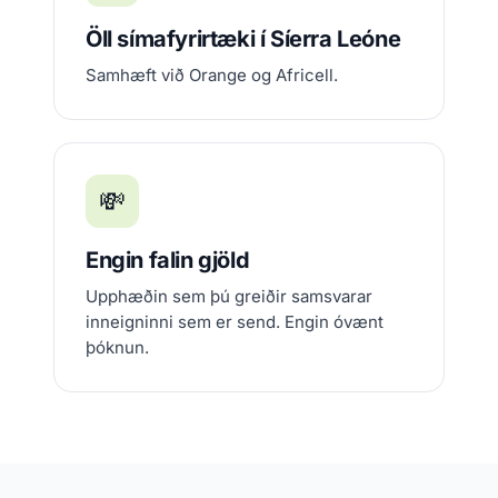
Öll símafyrirtæki í Síerra Leóne
Samhæft við Orange og Africell.
💸
Engin falin gjöld
Upphæðin sem þú greiðir samsvarar
inneigninni sem er send. Engin óvænt
þóknun.