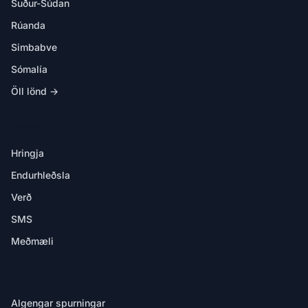
Suður-Súdan
Rúanda
Simbabve
Sómalía
Öll lönd →
Í APPINU
Hringja
Endurhleðsla
Verð
SMS
Meðmæli
HJÁLP
Algengar spurningar