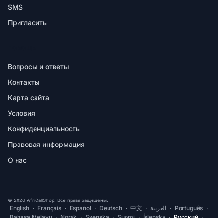
SMS
Пригласить
ПОМОЩЬ
Вопросы и ответы
Контакты
Карта сайта
Условия
Конфиденциальность
Правовая информация
О нас
© 2026 AfriCallShop. Все права защищены.
English
·
Français
·
Español
·
Deutsch
·
中文
·
العربية
·
Português
·
Bahasa Melayu
·
Norsk
·
Svenska
·
Suomi
·
Íslenska
·
Русский
·