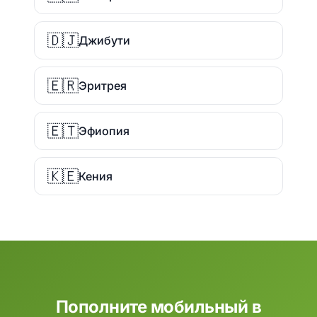
🇩🇯
Джибути
🇪🇷
Эритрея
🇪🇹
Эфиопия
🇰🇪
Кения
Пополните мобильный в