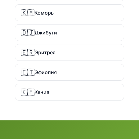
🇰🇲
Коморы
🇩🇯
Джибути
🇪🇷
Эритрея
🇪🇹
Эфиопия
🇰🇪
Кения