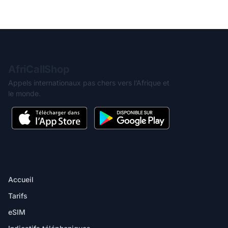
AfriCallShop
Appels internationaux pas chers vers l’Afrique et
le monde.
PRODUIT
Accueil
Tarifs
eSIM