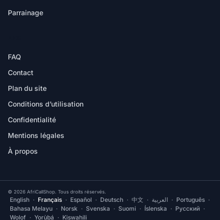
Parrainage
AIDE
FAQ
Contact
Plan du site
Conditions d’utilisation
Confidentialité
Mentions légales
À propos
© 2026 AfriCallShop. Tous droits réservés.
English
·
Français
·
Español
·
Deutsch
·
中文
·
العربية
·
Português
·
Bahasa Melayu
·
Norsk
·
Svenska
·
Suomi
·
Íslenska
·
Русский
·
Wolof
·
Yorùbá
·
Kiswahili