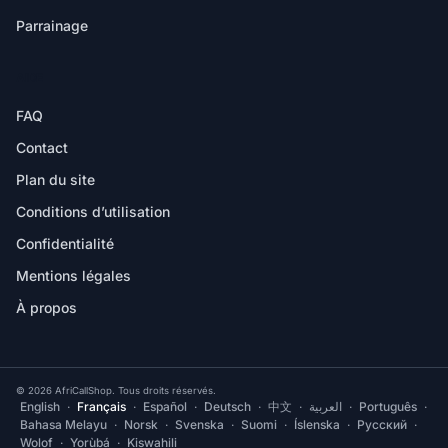
Parrainage
AIDE
FAQ
Contact
Plan du site
Conditions d’utilisation
Confidentialité
Mentions légales
À propos
© 2026 AfriCallShop. Tous droits réservés.
English
·
Français
·
Español
·
Deutsch
·
中文
·
العربية
·
Português
·
Bahasa Melayu
·
Norsk
·
Svenska
·
Suomi
·
Íslenska
·
Русский
·
Wolof
·
Yorùbá
·
Kiswahili