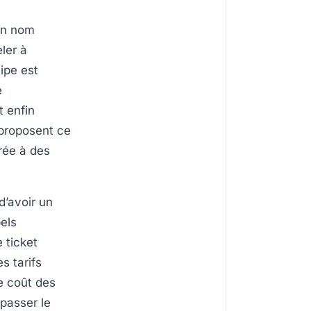
on nom
ler à
cipe est
e
t enfin
 proposent ce
rée à des
d’avoir un
els
 ticket
s tarifs
e coût des
épasser le