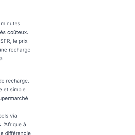
s minutes
très coûteux.
SFR, le prix
une recharge
la
de recharge.
e et simple
 supermarché
els via
 l’Afrique à
e différencie