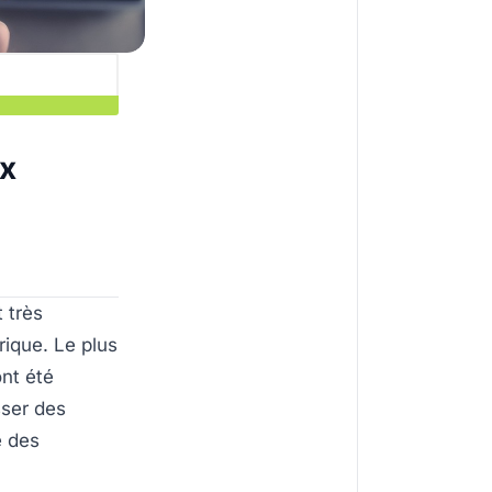
ix
 très
rique. Le plus
nt été
sser des
e des