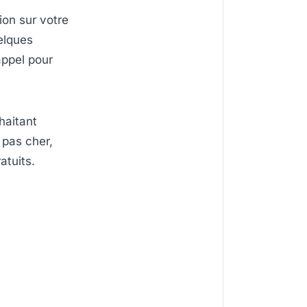
ion sur votre
elques
appel pour
haitant
 pas cher,
atuits.