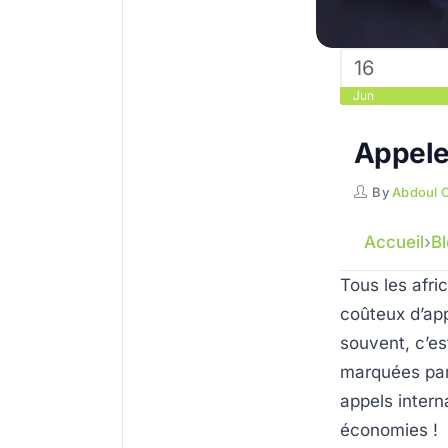
16
Jun
Appeler
By
Abdoul 
Accueil
B
Tous les afri
coûteux d’app
souvent, c’e
marquées par
appels intern
économies !