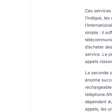
Ces services
l’indique, le
l’internation
simple : il s
télécommunica
d’acheter de
service. Le p
appels class
La seconde so
énorme succè
rechargeables
téléphone Afr
dépendent du 
appels, les u