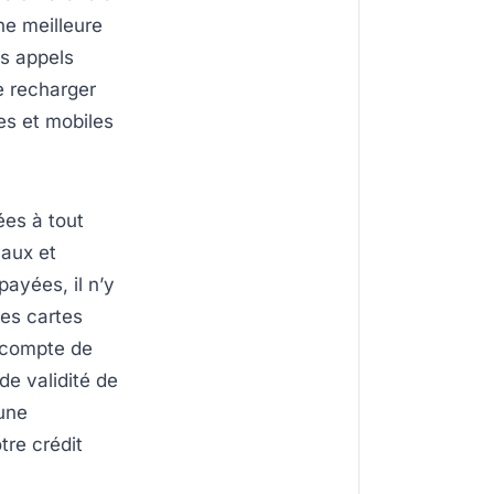
ne meilleure
es appels
de recharger
es et mobiles
ées à tout
naux et
ayées, il n’y
les cartes
 compte de
de validité de
une
tre crédit