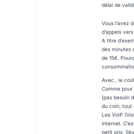
délai de valid
Vous l’avez d
d’appels vers
A titre d’exe
des minutes 
de 15€. Pourq
consommatio
Avec , le coû
Comme pour l
(pas besoin d
du coin, tout
Les VoIP (Voi
internet. C’e
petit prix. S