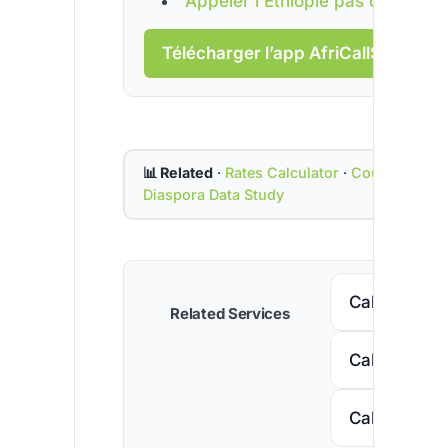
Appeler l’Éthiopie pas cher
Télécharger l’app AfriCallShop →
📊 Related
·
Rates Calculator
·
Country Cod
Diaspora Data Study
Call Senega
Related Services
Call Nigeria
Call South A