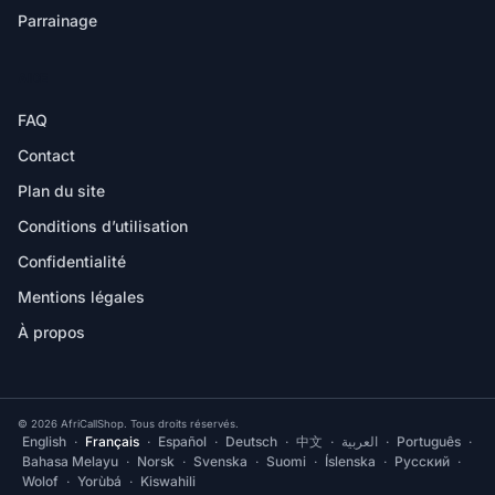
Parrainage
AIDE
FAQ
Contact
Plan du site
Conditions d’utilisation
Confidentialité
Mentions légales
À propos
© 2026 AfriCallShop. Tous droits réservés.
English
·
Français
·
Español
·
Deutsch
·
中文
·
العربية
·
Português
·
Bahasa Melayu
·
Norsk
·
Svenska
·
Suomi
·
Íslenska
·
Русский
·
Wolof
·
Yorùbá
·
Kiswahili