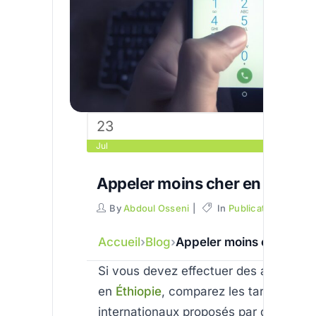
23
Jul
Appeler moins cher en Éthiop
By
Abdoul Osseni
In
Publications
C
Accueil
Blog
Appeler moins cher en É
Si vous devez effectuer des appels fr
en
Éthiopie
, comparez les tarifs
internationaux proposés par différents