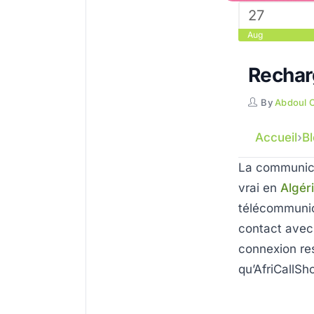
27
Aug
Rechar
By
Abdoul 
Accueil
B
La communicat
vrai en
Algér
télécommunic
contact avec 
connexion res
qu’AfriCallSho