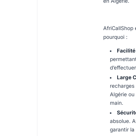
en Algérie.
AfriCallShop 
pourquoi :
Facilité
permettant 
d’effectue
Large 
recharges 
Algérie ou
main.
Sécurit
absolue. A
garantir la