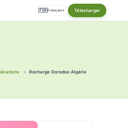
🇫🇷
Télécharger
Français
▾
lications
>
Recharge Ooredoo Algérie