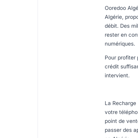
Ooredoo Algér
Algérie, prop
débit. Des mi
rester en con
numériques.
Pour profiter
crédit suffisa
intervient.
La Recharge O
votre téléph
point de vent
passer des a