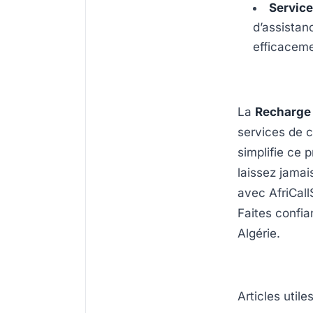
Service
d’assistan
efficaceme
La
Recharge 
services de c
simplifie ce 
laissez jamai
avec AfriCal
Faites confi
Algérie.
Articles utile