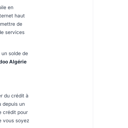
ile en
ternet haut
rmettre de
de services
r un solde de
doo Algérie
r du crédit à
u depuis un
 crédit pour
ue vous soyez