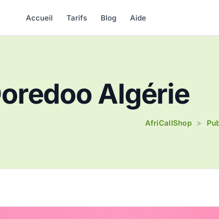
Accueil
Tarifs
Blog
Aide
oredoo Algérie
AfriCallShop
Pub
>