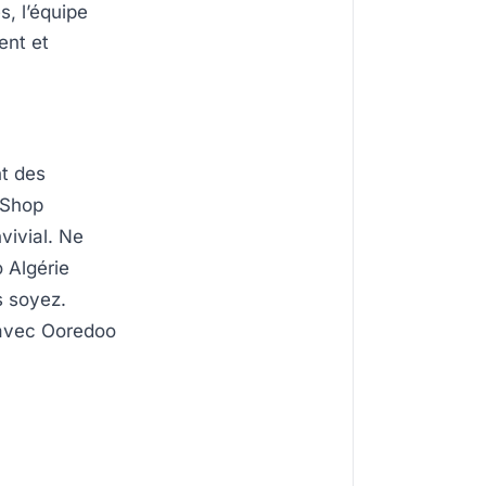
, l’équipe
ent et
nt des
lShop
vivial. Ne
 Algérie
s soyez.
 avec Ooredoo