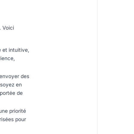
. Voici
et intuitive,
rience,
’envoyer des
 soyez en
 portée de
ne priorité
risées pour