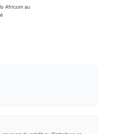
ls Africom au
té