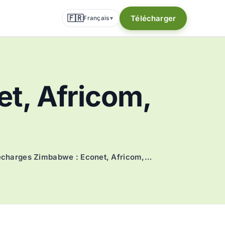
🇫🇷
Télécharger
Français
▾
t, Africom,
charges Zimbabwe : Econet, Africom,…