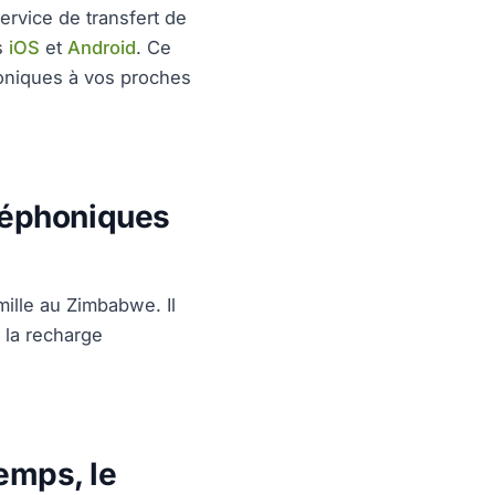
ervice de transfert de
s
iOS
et
Android
. Ce
phoniques à vos proches
léphoniques
ille au Zimbabwe. Il
e la recharge
emps, le