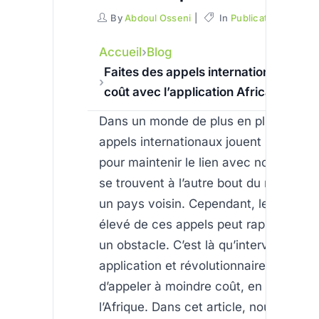
By
Abdoul Osseni
In
Publications
C
Accueil
Blog
Faites des appels internationaux à m
coût avec l’application AfricallShop
Dans un monde de plus en plus connec
appels internationaux jouent un rôle e
pour maintenir le lien avec nos proches
se trouvent à l’autre bout du monde o
un pays voisin. Cependant, le coût so
élevé de ces appels peut rapidement 
un obstacle. C’est là qu’intervient , un
application et révolutionnaire qui vou
d’appeler à moindre coût, en particulie
l’Afrique. Dans cet article, nous allons