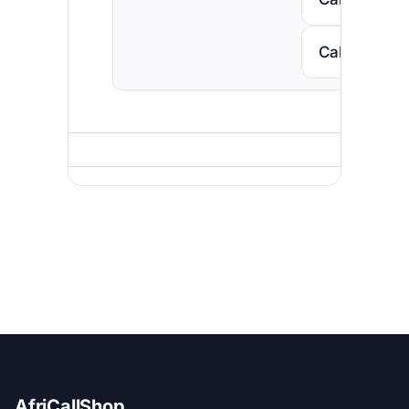
Call South A
AfriCallShop