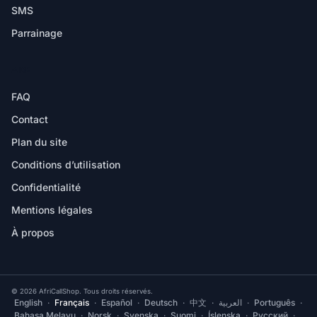
SMS
Parrainage
AIDE
FAQ
Contact
Plan du site
Conditions d’utilisation
Confidentialité
Mentions légales
À propos
© 2026 AfriCallShop. Tous droits réservés.
English
·
Français
·
Español
·
Deutsch
·
中文
·
العربية
·
Português
·
Bahasa Melayu
·
Norsk
·
Svenska
·
Suomi
·
Íslenska
·
Русский
·